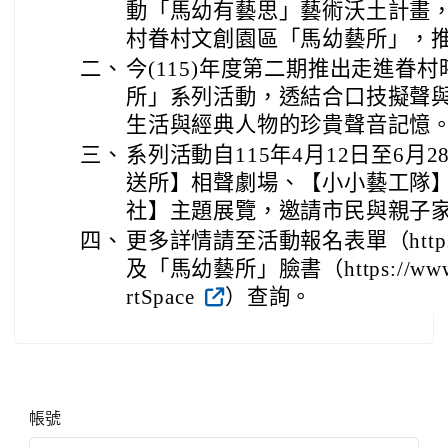
動「馬幼有藝思」藝術沃土計畫
村眷村文創園區「馬幼藝所」，
二、
今(115)年度第二期推出走進眷
所」系列活動，透結合口技擬聲
生活與經典人物的珍貴聲音記憶
三、
系列活動自115年4月12日至6月
送所】相聲劇場、【小小藝工隊
社】主題展覽，邀請市民與親子
四、
更多詳情請至活動報名表單（https://r
及「馬幼藝所」臉書（https://www.fa
rtSpace
）查詢。
右邊區域內容
帳號