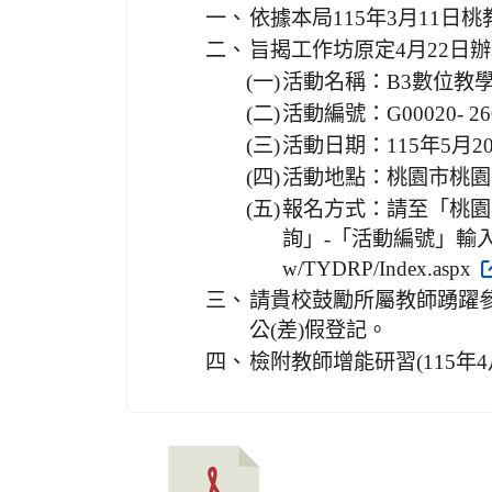
一、
依據本局115年3月11日桃教
二、
旨揭工作坊原定4月22日
(一)
活動名稱：B3數位教
(二)
活動編號：G00020- 26
(三)
活動日期：115年5月2
(四)
活動地點：桃園市桃園
(五)
報名方式：請至「桃園
詢」-「活動編號」輸入活動編號
w/TYDRP/Index.aspx
三、
請貴校鼓勵所屬教師踴躍
公(差)假登記。
四、
檢附教師增能研習(115年4