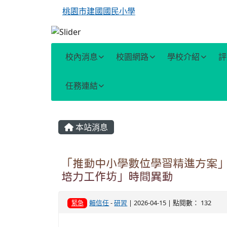
桃園市建國國民小學
校內消息
校園網路
學校介紹
評
任務連結
主內容區域
本站消息
「推動中小學數位學習精進方案」教
培力工作坊」時間異動
賴信任
-
研習
| 2026-04-15 | 點閱數： 132
緊急