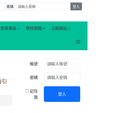
密碼
登入
宣導專區
學校相關
公務網站
重新取得佈景設定
右邊區域內容
帳號
密碼
指引
記住
登入
我