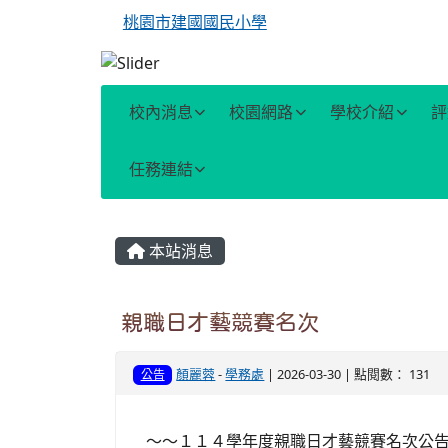
桃園市建國國民小學
校內消息
校園網路
學校介紹
評
任務連結
主內容區域
本站消息
親職日才藝競賽名次
顏麗蓉
-
學務處
| 2026-03-30 | 點閱數： 131
公告
～～１１４學年度親職日才藝競賽名次公