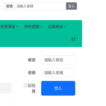
密碼
登入
宣導專區
學校相關
公務網站
重新取得佈景設定
右邊區域內容
帳號
密碼
記住
登入
我