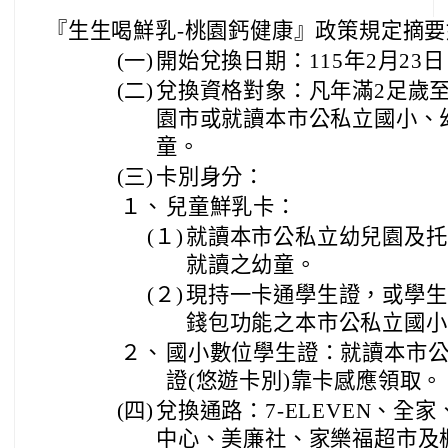
『生生喝鮮乳-桃園鈣健康』
政策規定摘要
(一)
開始兌換日期：115年2月23
(二)
兌換資格對象：凡年滿2足歲至
園市或就讀本市公私立國小、
童。
(三)
卡別身分：
１、
兒童鮮乳卡：
(１)
就讀本市公私立幼兒園及托
就讀之幼童。
(２)
現持一卡通學生證，或學生
錢包功能之本市公私立國小
２、
國小數位學生證：就讀本市
證(悠遊卡別)靠卡感應領取。
(四)
兌換通路：7-ELEVEN、全
中心、美廉社、家樂福超市及