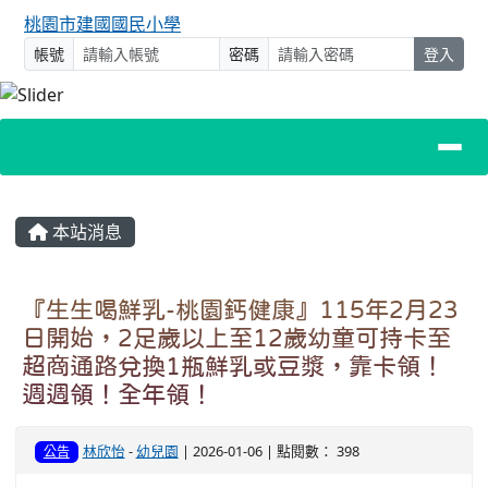
桃園市建國國民小學
帳號
密碼
登入
主內容區域
本站消息
『生生喝鮮乳-桃園鈣健康』115年2月23
日開始，2足歲以上至12歲幼童可持卡至
超商通路兌換1瓶鮮乳或豆漿，靠卡領！
週週領！全年領！
林欣怡
-
幼兒園
| 2026-01-06 | 點閱數： 398
公告