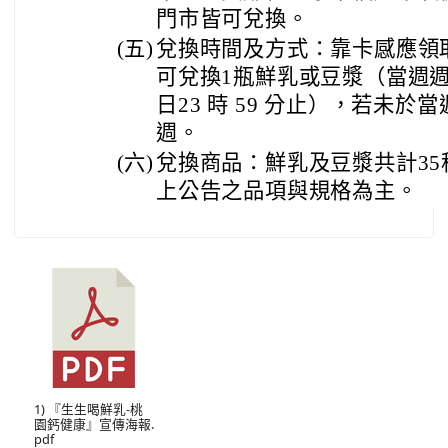
門市皆可兌換。
(五)
兌換時間及方式：靠卡感應領
可兌換1瓶鮮乳或豆漿（當週週一
日23 時 59 分止），若未
週。
(六)
兌換商品：鮮乳及豆漿共計3
上公告之品項與規格為主。
1) 『生生喝鮮乳-桃
園鈣健康』宣傳海報.
pdf