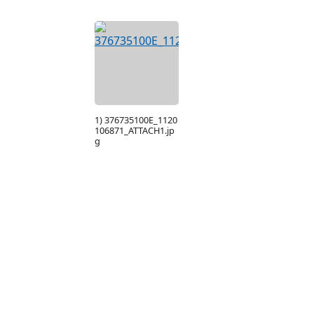
1) 376735100E_1120
106871_ATTACH1.jp
g