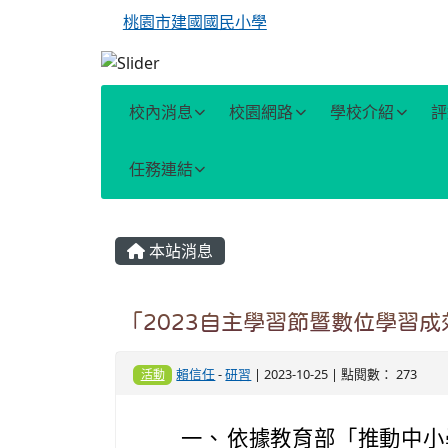
桃園市建國國民小學
校內消息
校園網路
學校介紹
評
任務連結
主內容區域
本站消息
「2023自主學習節暨數位學習
賴信任
-
研習
| 2023-10-25 | 點閱數： 273
活動
一、
依據教育部「推動中小