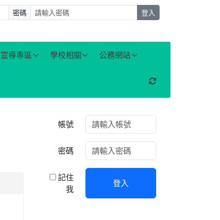
密碼
登入
宣導專區
學校相關
公務網站
重新取得佈景設定
右邊區域內容
帳號
密碼
記住
登入
我