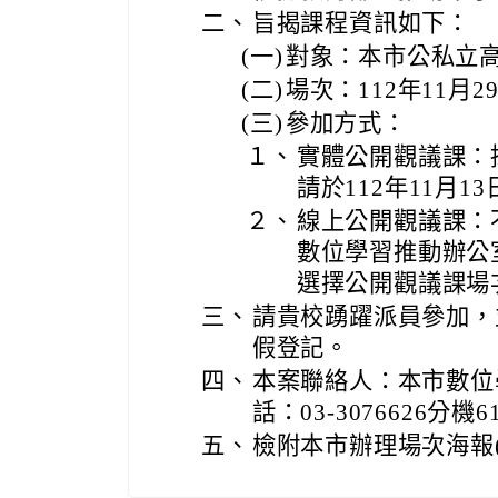
二、
旨揭課程資訊如下：
(一)
對象：本市公私立
(二)
場次：112年11月2
(三)
參加方式：
１、
實體公開觀議課：
請於112年11月
２、
線上公開觀議課：
數位學習推動辦公室網站(ht
選擇公開觀議課場
三、
請貴校踴躍派員參加，
假登記。
四、
本案聯絡人：本市數位
話：03-3076626分機6
五、
檢附本市辦理場次海報(