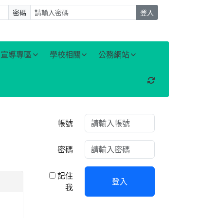
密碼
登入
宣導專區
學校相關
公務網站
重新取得佈景設定
右邊區域內容
帳號
密碼
記住
登入
我