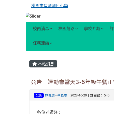
桃園市建國國民小學
校內消息
校園網路
學校介紹
評
任務連結
主內容區域
本站消息
公告—運動會當天3-6年級午餐
林貞瑜
-
學務處
| 2023-10-20 | 點閱數： 545
公告
各位老師好：