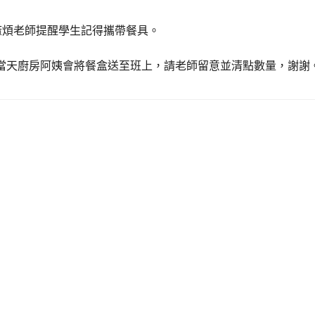
麻煩老師提醒學生記得攜帶餐具。
當天廚房阿姨會將餐盒送至班上，請老師留意並清點數量，謝謝