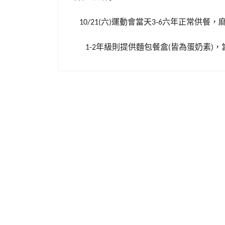
六
運動會當天
六年正常供餐，
10/21(
)
3-6
年級則提供麵包餐盒
皆為蛋奶素
，
1-2
(
)