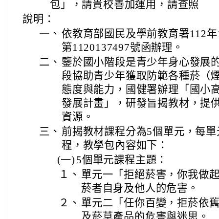
包」，請貴校善加運用，請查照
說明：
一、
依教育部國民及學前教育署112年
第1120137497號函辦理。
二、
鑒於國小階段是青少年身心發展
段協助青少年獲取防範各種菸（
態度與能力，國健署辦理「國小
發展計畫」，研發旨揭教材，提
資源。
三、
前揭教材課程分為5個單元，每單
程，教學包內容如下：
(一)
5個單元課程主題：
１、
單元一「拒絕菸害，你我做
菸者自身及他人的危害。
２、
單元二「任你百變，拒菸依
及菸草產品的危害與迷思。