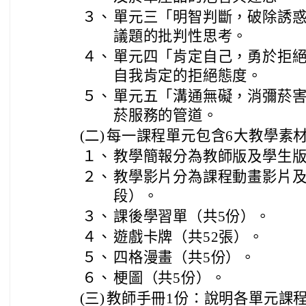
３、
單元三「明智判斷，破除誘
議題的批判性思考。
４、
單元四「肯定自己，勇於拒
自我肯定的拒絕態度。
５、
單元五「溝通無礙，消彌菸
菸服務的管道。
(二)
每一課程單元包含6大教學素
１、
教學簡報分為教師版及學生版
２、
教學影片分為課程動畫影片及
段）。
３、
課後學習單（共5份）。
４、
遊戲卡牌（共52張）。
５、
四格漫畫（共5份）。
６、
梗圖（共5份）。
(三)
教師手冊1份：說明各單元課