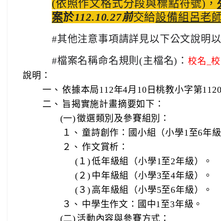
(依照作文格式分段與
標點符號)，
案
於
112.10.27前
交給
設備組呂老
#其他注意事項請詳見以下公文說明
#檔案名稱命名規則(主檔名)：
校名_
說明：
一、
依據本局112年4月10日桃教小字第1120
二、
旨揭實施計畫摘要如下：
(一)
徵選類別及參賽組別：
１、
童詩創作：國小組（小學1至6年
２、
作文賞析：
(１)
低年級組（小學1至2年級）。
(２)
中年級組（小學3至4年級）。
(３)
高年級組（小學5至6年級）。
３、
中學生作文：國中1至3年級。
(二)
活動內容與參賽方式：