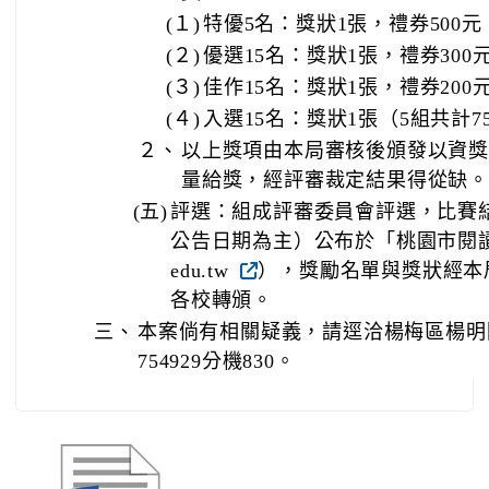
(１)
特優5名：獎狀1張，禮券500元
(２)
優選15名：獎狀1張，禮券300
(３)
佳作15名：獎狀1張，禮券200
(４)
入選15名：獎狀1張（5組共計7
２、
以上獎項由本局審核後頒發以資獎
量給獎，經評審裁定結果得從缺。
(五)
評選：組成評審委員會評選，比賽結
公告日期為主）公布於「桃園市閱讀計畫網站
edu.tw
），獎勵名單與獎狀經本
各校轉頒。
三、
本案倘有相關疑義，請逕洽楊梅區楊明國
754929分機830。