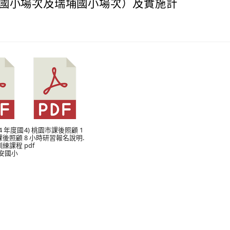
國小場次及瑞埔國小場次）及實施計
14 年度國
4) 桃園市課後照顧 1
課後照顧
8 小時研習報名說明.
訓練課程
pdf
安國小