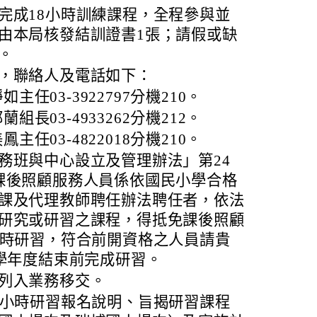
完成18小時訓練課程，全程參與並
由本局核發結訓證書1張；請假或缺
。
，聯絡人及電話如下：
任03-3922797分機210。
長03-4933262分機212。
任03-4822018分機210。
務班與中心設立及管理辦法」第24
課後照顧服務人員係依國民小學合格
課及代理教師聘任辦法聘任者，依法
研究或研習之課程，得抵免課後照顧
小時研習，符合前開資格之人員請貴
4學年度結束前完成研習。
列入業務移交。
8小時研習報名說明、旨揭研習課程