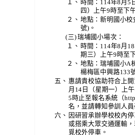
１、
時間：114年8月
四）上午9時至下
２、
地點：新明國小校
號)。
(三)
瑞埔國小場次：
１、
時間：114年8月1
期三）上午9時至
２、
地點：瑞埔國小A
楊梅區中興路133
五、
惠請貴校協助符合上開
月14日（星期一）上午
5時止至報名系統（https://s
名，並請轉知參訓人員
六、
因研習承辦學校校內停
或搭乘大眾交通運輸，
覓校外停車。