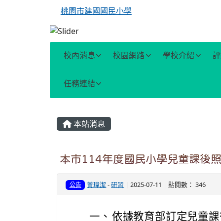
桃園市建國國民小學
校內消息
校園網路
學校介紹
評
任務連結
主內容區域
本站消息
本市114年度國民小學兒童課後
黃瑋潔
-
研習
| 2025-07-11 | 點閱數： 346
公告
一、
依據教育部訂定兒童課