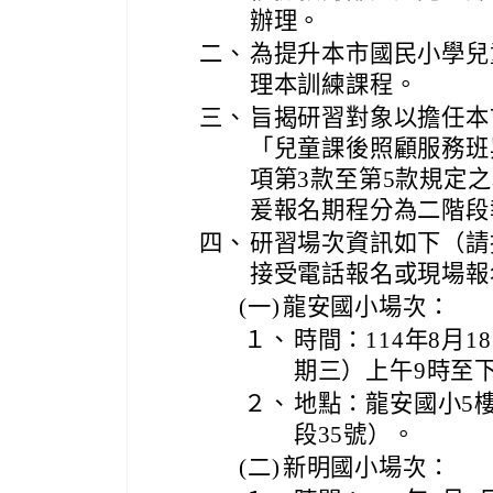
辦理。
二、
為提升本市國民小學兒
理本訓練課程。
三、
旨揭研習對象以擔任本
「兒童課後照顧服務班
項第3款至第5款規定
爰報名期程分為二階段
四、
研習場次資訊如下（請
接受電話報名或現場報
(一)
龍安國小場次：
１、
時間：114年8月1
期三）上午9時至
２、
地點：龍安國小5
段35號）。
(二)
新明國小場次：