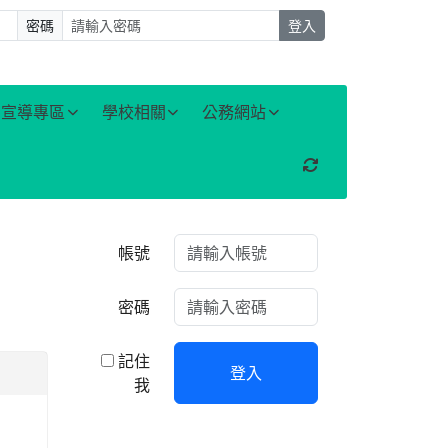
密碼
登入
宣導專區
學校相關
公務網站
重新取得佈景設定
右邊區域內容
帳號
密碼
記住
登入
我