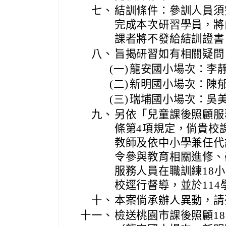
七、
結訓條件：參訓人員須
完成本次研習學員，將
課者將不發給結訓證書
八、
旨揭研習如有相關疑問
(一)
龍安國小場次：李靜如主
(二)
新明國小場次：陳郁蘭組
(三)
瑞埔國小場次：吳美鳳主
九、
另依「兒童課後照顧服
條第4項規定，倘貴校
教師及依中小學兼任代
令參與教育相關進修、
服務人員在職訓練18
校逕行督導，並於11
十、
本案倘承辦人異動，請
十一、
檢送桃園市課後照顧1