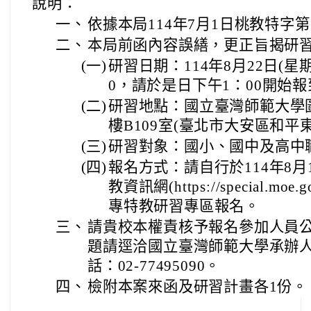
說明：
一、
依據本局114年7月1日桃教特字第1
二、
本局前函內容誤繕，更正旨揭研
(一)
研習日期：114年8月22日(星
0，請於是日下午1：00開始報
(二)
研習地點：國立臺灣師範大學
樓B109室(臺北市大安區和平東
(三)
研習對象：國小、國中及高中
(四)
報名方式：請自行於114年8月
教資訊網(https://special.moe.g
專特教研習專區報名。
三、
請貴校本權責核予報名參加人員公
題請逕洽國立臺灣師範大學承辦
話：02-77495090。
四、
檢附本案來函及研習計畫各1份。