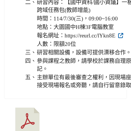
二、
研習內容：【國中資科/國小資議】一板在手
跨域任務包(教師增能)
時間：114/7/30(三)，09:00~16:00
地點：大園國中H棟3F電腦教室
報名網址：https://reurl.cc/lYkn8E
人數：限額20位
三、
研習相關設備，設備可提供漂移合作
四、
參與課程之教師，請學校於課務自理原
記。
五、
主辦單位有最後審查之權利，因現場
接受現場報名或旁聽，請自行留意錄