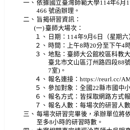
一、
依據國立臺灣師範大學114年6月19
466 號函辦理。
二、
旨揭研習資訊：
(一)
臺師大場次：
１、
日期：114年9月6日（星期
２、
時間：上午8時20分至下午4時
３、
地點：臺師大公館校區科教大樓
臺北市文山區汀州路四段88
7室)。
４、
報名連接：https://reurl.cc/
５、
參加對象：全國22縣市國中
６、
報名方式：皆採取網路方式
７、
報名人數：每場次的研習人數
三、
每場次研習完畢後，承辦單位將
至多8小時的研習時數。