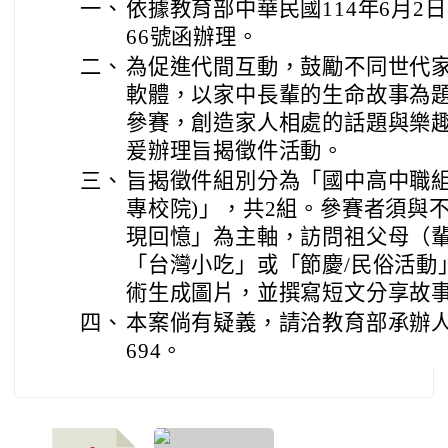
一、
依據教育部中華民國114年6月2日臺
66號函辦理。
二、
為促進代間互動，鼓勵不同世代家
軟體，以家中長輩的生命故事為
參賽，創造家人相處的話題與樂
爰辦理旨揭徵件活動。
三、
旨揭徵件組別分為「國中高中職組
專校院)」，共2組。參賽者須與
現回憶」為主軸，訪問祖父母（
「台灣小吃」或「節慶/民俗活動
術生成圖片，並撰寫短文分享故
四、
本案倘有疑義，請洽教育部承辦人員曾
694。