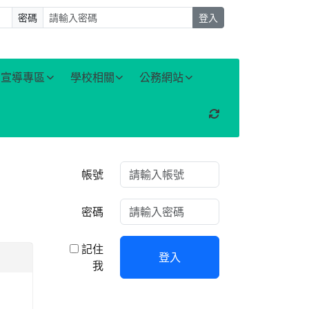
密碼
登入
宣導專區
學校相關
公務網站
重新取得佈景設定
右邊區域內容
帳號
密碼
記住
登入
我