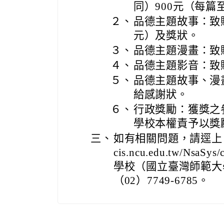
同）900元（每篇至
２、
品德主題故事：致贈
元）及獎狀。
３、
品德主題漫畫：致贈
４、
品德主題影音：致贈
５、
品德主題故事、漫
給感謝狀。
６、
行政獎勵：獲獎之
學校本權責予以獎
三、
如有相關問題，請逕上「品
cis.ncu.edu.tw/NsaSys/
學校（國立臺灣師範大
（02）7749-6785。