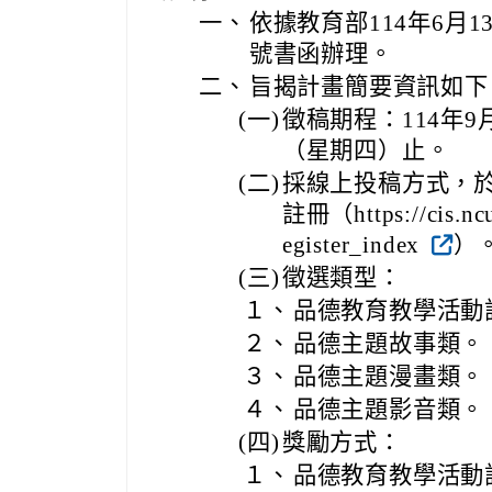
一、
依據教育部114年6月13
號書函辦理。
二、
旨揭計畫簡要資訊如下
(一)
徵稿期程：114年9
（星期四）止。
(二)
採線上投稿方式，於
註冊（https://cis.ncu.
egister_index
）
(三)
徵選類型：
１、
品德教育教學活動
２、
品德主題故事類。
３、
品德主題漫畫類。
４、
品德主題影音類。
(四)
獎勵方式：
１、
品德教育教學活動