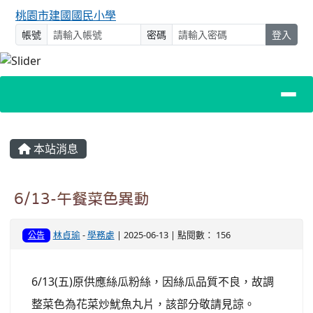
桃園市建國國民小學
帳號
密碼
登入
主內容區域
本站消息
6/13-午餐菜色異動
林貞瑜
-
學務處
| 2025-06-13 | 點閱數： 156
公告
6/13(五)原供應絲瓜粉絲，因絲瓜品質不良，故調
整菜色為花菜炒魷魚丸片，該部分敬請見諒。