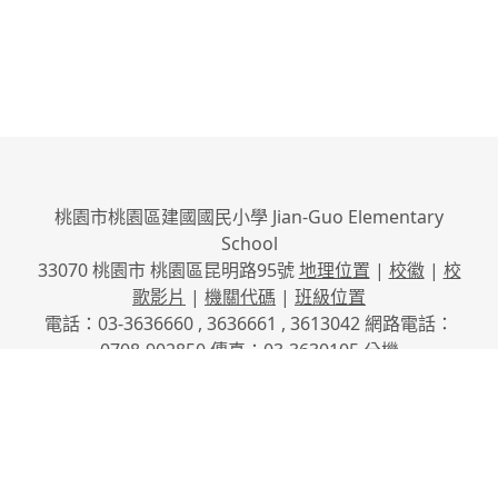
桃園市桃園區建國國民小學 Jian-Guo Elementary
School
33070 桃園市 桃園區昆明路95號
地理位置
|
校徽
|
校
歌影片
|
機關代碼
|
班級位置
電話：03-3636660 , 3636661 , 3613042 網路電話：
0708-902850 傳真：03-3630105
分機
No.95, Kunming Rd., Taoyuan City, Taoyuan County
33070, Taiwan (R.O.C.)