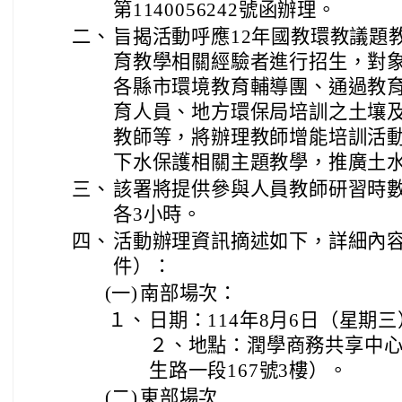
第1140056242號函辦理。
二、
旨揭活動呼應12年國教環教議題
育教學相關經驗者進行招生，對
各縣市環境教育輔導團、通過教
育人員、地方環保局培訓之土壤
教師等，將辦理教師增能培訓活
下水保護相關主題教學，推廣土
三、
該署將提供參與人員教師研習時
各3小時。
四、
活動辦理資訊摘述如下，詳細內
件）：
(一)
南部場次：
１、
日期：114年8月6日（星期三
２、地點：潤學商務共享中心
生路一段167號3樓）。
(二)
東部場次