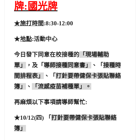
牌:國光牌
★施打時間
:8:30-12:00
★
地點
:活動中心
今日發下同意在校接種的
「現場輔助
單」
，及「
導師接種同意書」
、「
接種時
間排程表」
、「
打針要帶健保卡張貼聯絡
簿」
、
「流感疫苗補種單」。
再麻煩以下事項請導師幫忙:
★10/12(四) 「
打針要帶健保卡張貼聯絡
簿」