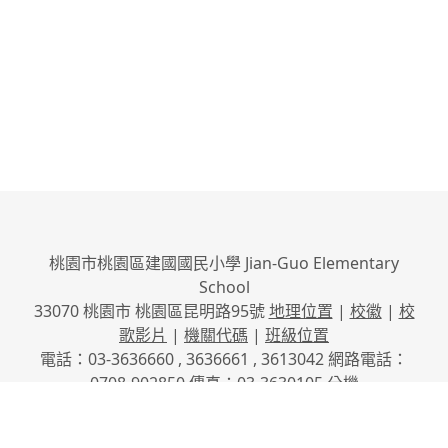
桃園市桃園區建國國民小學 Jian-Guo Elementary
School
33070 桃園市 桃園區昆明路95號
地理位置
|
校徽
|
校
歌影片
|
機關代碼
|
班級位置
電話：03-3636660 , 3636661 , 3613042 網路電話：
0708-902850 傳真：03-3630105
分機
No.95, Kunming Rd., Taoyuan City, Taoyuan County
33070, Taiwan (R.O.C.)