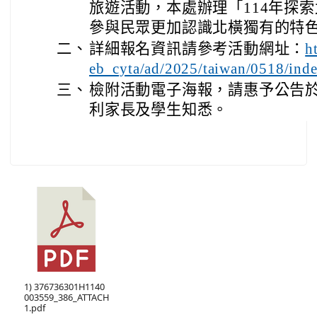
旅遊活動，本處辦理「114年探
參與民眾更加認識北橫獨有的特
二、
詳細報名資訊請參考活動網址：
h
eb_cyta/ad/2025/taiwan/0518/ind
三、
檢附活動電子海報，請惠予公告
利家長及學生知悉。
1) 376736301H1140
003559_386_ATTACH
1.pdf