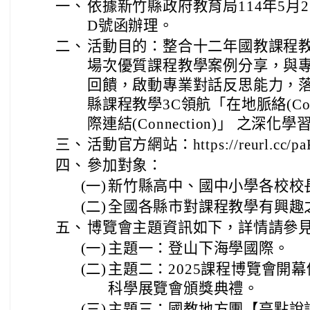
一、
依據新竹縣政府教育局114年5月23
D號函辦理。
二、
活動目的：整合十二年國教課程
場次優質課程教學案例分享，與
回饋，啟動專業對話反思能力，
縣課程教學3C領航「在地脈絡(Contex
際連結(Connection)」 之
三、
活動官方網站：https://reurl.cc/pa
四、
參加對象：
(一)
新竹縣高中、國中小學各校校
(二)
全國各縣市對課程教學有興趣
五、
博覽會主題資訊如下，詳情請參
(一)
主題一：登山下海學國際。
(二)
主題二：2025課程博覽會開
科學展覽會頒獎典禮。
(三)
主題三：國教地方團【亮點說