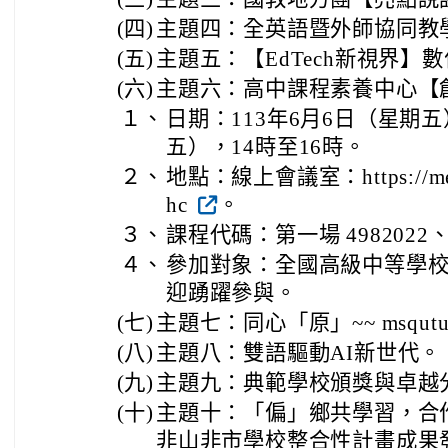
(四)
主題四：全英語暨外師協同教
(五)
主題五：【EdTech新視界】
(六)
主題六：高中課程素養中心【
１、
日期：113年6月6日（星期五
五），14時至16時。
２、
地點：線上會議室：https://meet.g
hc
。
３、
課程代碼：第一場 4982022、
４、
參加對象：全國高級中等學
迎踴躍參與。
(七)
主題七：同心「原」~~ msqutux 
(八)
主題八：雙語驅動AI新世代。
(九)
主題九：典範學校頒獎與卓越
(十)
主題十：「偏」鄉共學習，合
非山非市學校整合性計畫成果