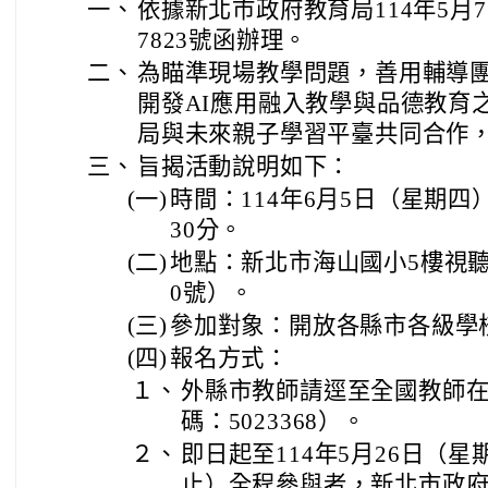
一、
依據新北市政府教育局114年5月7
7823號函辦理。
二、
為瞄準現場教學問題，善用輔導團
開發AI應用融入教學與品德教育
局與未來親子學習平臺共同合作
三、
旨揭活動說明如下：
(一)
時間：114年6月5日（星期四
30分。
(二)
地點：新北市海山國小5樓視聽
0號）。
(三)
參加對象：開放各縣市各級學
(四)
報名方式：
１、
外縣市教師請逕至全國教師
碼：5023368）。
２、
即日起至114年5月26日（
止）全程參與者，新北市政