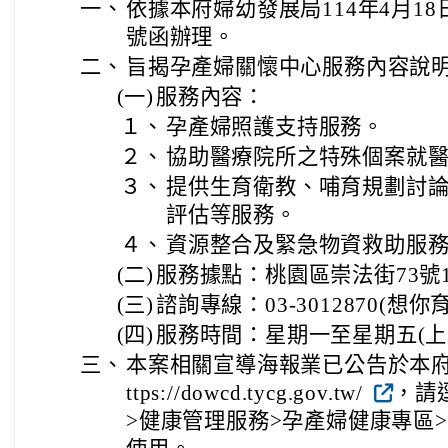
一、
依據本府婦幼發展局114年4月18日
號函辦理。
二、
旨揭孕產婦關懷中心服務內容說
(一)
服務內容：
１、
孕產婦照護支持服務。
２、
協助醫療院所之特殊個案就
３、
提供生育衛教、哺育規劃討
評估等服務。
４、
資源整合及緊急物資救助服
(二)
服務據點：桃園區崇法街73號
(三)
諮詢專線：03-3012870(想
(四)
服務時間：星期一至星期五(上
三、
本案相關宣導海報業已公告於本府
ttps://dowcd.tycg.gov.tw/
，請
>健康管理服務>孕產婦健康專區