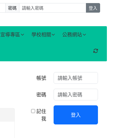
密碼
登入
宣導專區
學校相關
公務網站
重新取得佈景設定
右邊區域內容
帳號
密碼
記住
登入
我