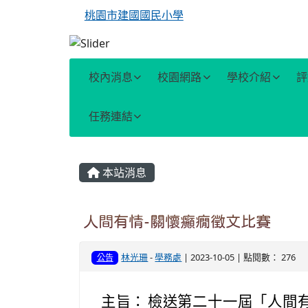
桃園市建國國民小學
校內消息
校園網路
學校介紹
評
任務連結
主內容區域
本站消息
人間有情-關懷癲癇徵文比賽
林光珊
-
學務處
| 2023-10-05 | 點閱數： 276
公告
主旨：
檢送第二十一屆「人間