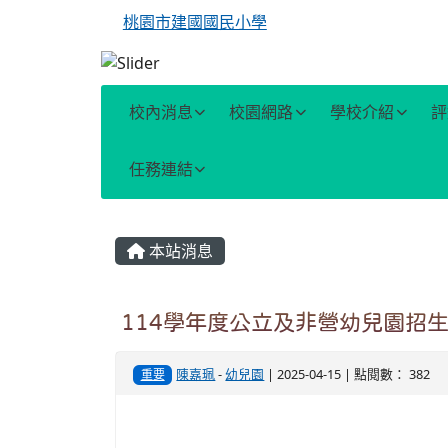
桃園市建國國民小學
校內消息
校園網路
學校介紹
評
任務連結
主內容區域
本站消息
114學年度公立及非營幼兒園招生4
陳嘉珮
-
幼兒園
| 2025-04-15 | 點閱數： 382
重要