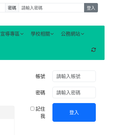
密碼
登入
宣導專區
學校相關
公務網站
重新取得佈景設定
右邊區域內容
帳號
密碼
記住
登入
我