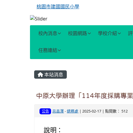
桃園市建國國民小學
校內消息
校園網路
學校介紹
評
任務連結
主內容區域
本站消息
中原大學辦理「114年度採購專
呂昌澤
-
總務處
| 2025-02-17 | 點閱數： 512
公告
說明：