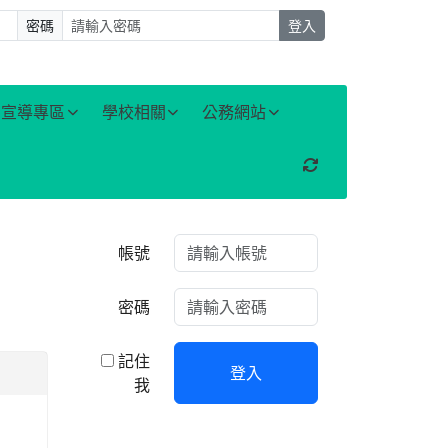
密碼
登入
宣導專區
學校相關
公務網站
重新取得佈景設定
右邊區域內容
帳號
密碼
記住
登入
我