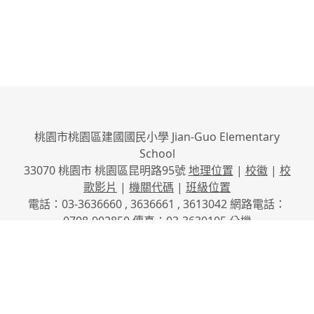
桃園市桃園區建國國民小學 Jian-Guo Elementary
School
33070 桃園市 桃園區昆明路95號
地理位置
|
校徽
|
校
歌影片
|
機關代碼
|
班級位置
電話：03-3636660 , 3636661 , 3613042 網路電話：
0708-902850 傳真：03-3630105
分機
No.95, Kunming Rd., Taoyuan City, Taoyuan County
33070, Taiwan (R.O.C.)