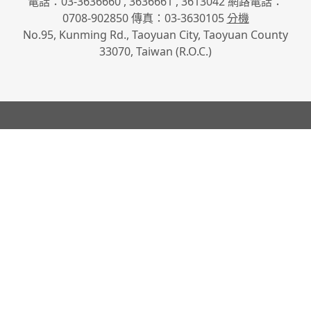
電話：03-3636660 , 3636661 , 3613042 網路電話：
0708-902850 傳真：03-3630105
分機
No.95, Kunming Rd., Taoyuan City, Taoyuan County
33070, Taiwan (R.O.C.)