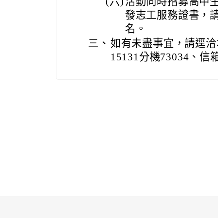
(六)
活動同時招募高中
發志工服務證書，
名。
三、
如有未盡事宜，請逕洽本
15131分機73034、信箱：