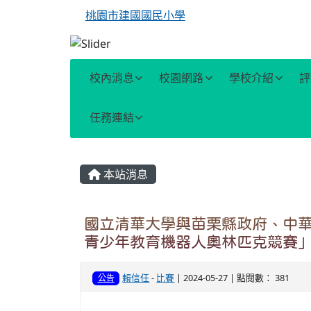
桃園市建國國民小學
校內消息
校園網路
學校介紹
評
任務連結
主內容區域
本站消息
國立清華大學與苗栗縣政府、中華
青少年教育機器人奧林匹克競賽
賴信任
-
比賽
| 2024-05-27 | 點閱數： 381
公告