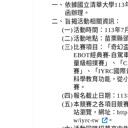
一、
依據國立清華大學113年5
函辦理。
二、
旨揭活動相關資訊：
(一)
活動時間：113年7月
(二)
活動地點：苗栗縣
(三)
比賽項目：「奇幻盃
EBOT經典賽-自駕
量級相撲賽」、「C
賽」、「IYRC國
科學教育功能，從
賽。
(四)
報名截止日期：11
(五)
本競賽之各項目競
站瀏覽，網址：https://si
w/iyrc-tw
。