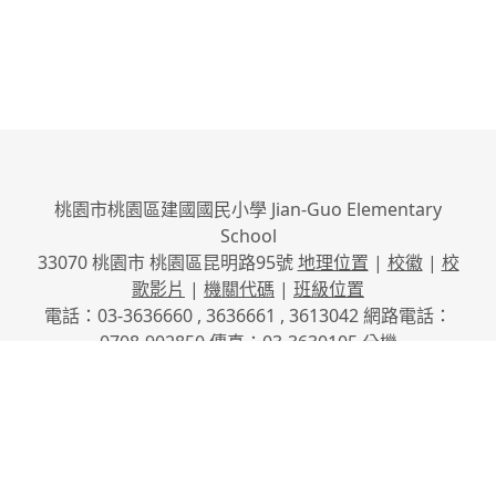
桃園市桃園區建國國民小學 Jian-Guo Elementary
School
33070 桃園市 桃園區昆明路95號
地理位置
|
校徽
|
校
歌影片
|
機關代碼
|
班級位置
電話：03-3636660 , 3636661 , 3613042 網路電話：
0708-902850 傳真：03-3630105
分機
No.95, Kunming Rd., Taoyuan City, Taoyuan County
33070, Taiwan (R.O.C.)