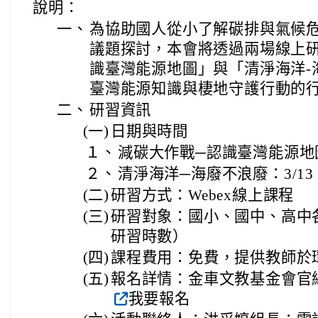
說明：
一、
為協助國人從小了解碳排與氣候
議題探討，本會將透過兩場線上研
識臺灣能源地圖」與「清淨海洋-
臺灣能源知識與棲地守護行動的
二、
研習資訊
(一)
日期與時間
１、
減碳大作戰─認識臺灣能源地圖：3/0
２、
清淨海洋─海廢不浪廢：3/13 (三)
(二)
研習方式：Webex線上課程
(三)
研習對象：國小、國中、高中
研習時數）
(四)
課程費用：免費，提供教師於
(五)
報名詳情：金車文教基金會官網 https:
我要報名