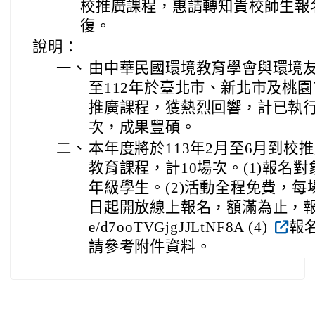
校推廣課程，惠請轉知貴校師生報
復。
說明：
一、
由中華民國環境教育學會與環境友
至112年於臺北市、新北市及桃
推廣課程，獲熱烈回響，計已執行23
次，成果豐碩。
二、
本年度將於113年2月至6月到校
教育課程，計10場次。(1)報名
年級學生。(2)活動全程免費，每場次
日起開放線上報名，額滿為止，報名網址：h
e/d7ooTVGjgJJLtNF8A (4)
報
請參考附件資料。