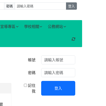
密碼
登入
宣導專區
學校相關
公務網站
重新取得佈景設定
右邊區域內容
帳號
密碼
記住
登入
我
關