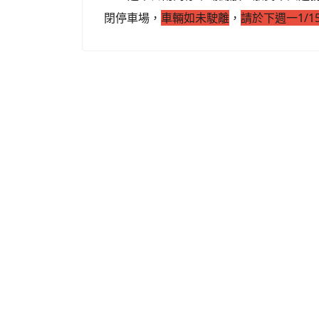
閉停車場，
車輛如未駛離
，
請於下週一1/