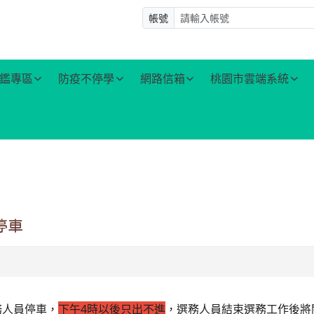
帳號
鑑專區
防疫不停學
網路信箱
桃園市雲端系統
停車
務人員停車，
下午4時以後只出不進
，選務人員結束選務工作後將