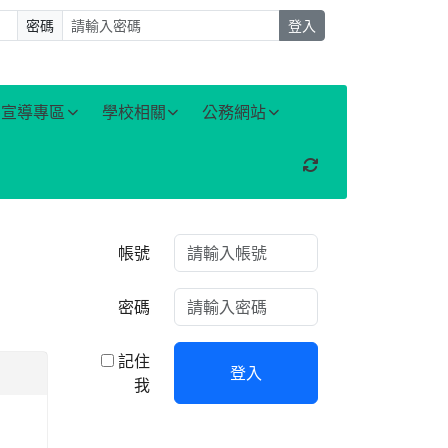
密碼
登入
宣導專區
學校相關
公務網站
重新取得佈景設定
右邊區域內容
帳號
密碼
記住
登入
我