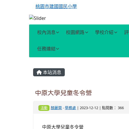
桃園市建國國民小學
校內消息
校園網路
學校介紹
評
任務連結
主內容區域
本站消息
中原大學兒童冬令營
顏麗蓉
-
學務處
| 2023-12-12 | 點閱數： 366
活動
中原大學兒童冬令營