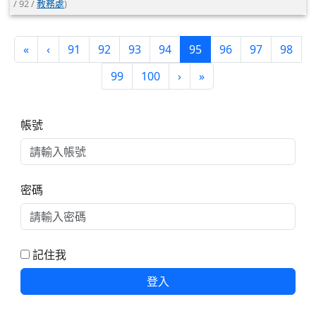
/ 92 /
教務處
)
第一頁
上一頁
(目前頁次)
«
‹
91
92
93
94
95
96
97
98
下一頁
最後頁
99
100
›
»
右邊區域內容
帳號
密碼
記住我
登入