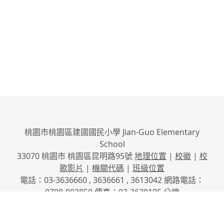
桃園市桃園區建國國民小學 Jian-Guo Elementary
School
33070 桃園市 桃園區昆明路95號
地理位置
|
校徽
|
校
歌影片
|
機關代碼
|
班級位置
電話：03-3636660 , 3636661 , 3613042 網路電話：
0708-902850 傳真：03-3630105
分機
No.95, Kunming Rd., Taoyuan City, Taoyuan County
33070, Taiwan (R.O.C.)