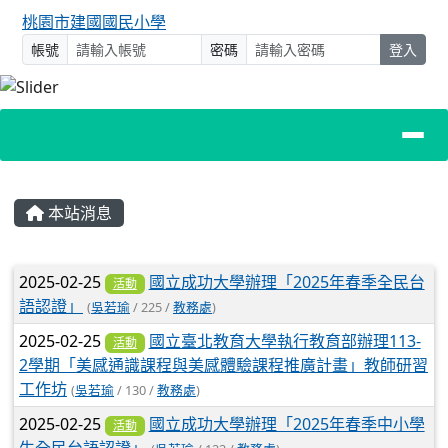
桃園市建國國民小學
帳號
密碼
登入
主內容區域
本站消息
文章列表
2025-02-25
國立成功大學辦理「2025年春季全民台
活動
語認證」
(
吳若瑜
/ 225 /
教務處
)
2025-02-25
國立臺北教育大學執行教育部辦理113-
活動
2學期「美感通識課程與美感體驗課程推廣計畫」教師研習
工作坊
(
吳若瑜
/ 130 /
教務處
)
2025-02-25
國立成功大學辦理「2025年春季中小學
活動