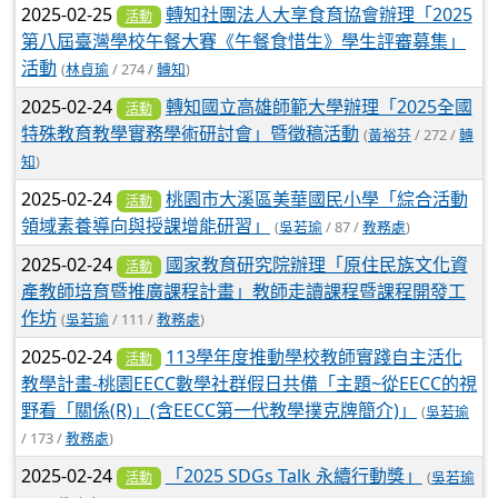
2025-02-25
轉知社團法人大享食育協會辦理「2025
活動
第八屆臺灣學校午餐大賽《午餐食惜生》學生評審募集」
活動
(
林貞瑜
/ 274 /
轉知
)
2025-02-24
轉知國立高雄師範大學辦理「2025全國
活動
特殊教育教學實務學術研討會」暨徵稿活動
(
黃裕芬
/ 272 /
轉
知
)
2025-02-24
桃園市大溪區美華國民小學「綜合活動
活動
領域素養導向與授課增能研習」
(
吳若瑜
/ 87 /
教務處
)
2025-02-24
國家教育研究院辦理「原住民族文化資
活動
產教師培育暨推廣課程計畫」教師走讀課程暨課程開發工
作坊
(
吳若瑜
/ 111 /
教務處
)
2025-02-24
113學年度推動學校教師實踐自主活化
活動
教學計畫-桃園EECC數學社群假日共備「主題~從EECC的視
野看「關係(R)」(含EECC第一代教學撲克牌簡介)」
(
吳若瑜
/ 173 /
教務處
)
2025-02-24
「2025 SDGs Talk 永續行動獎」
(
吳若瑜
活動