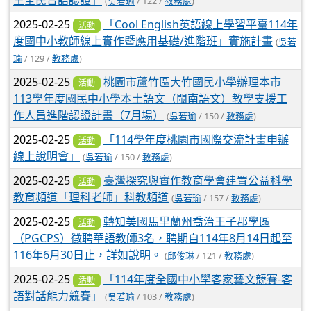
生全民台語認證」
(
吳若瑜
/ 122 /
教務處
)
2025-02-25
「Cool English英語線上學習平臺114年
活動
度國中小教師線上實作暨應用基礎/進階班」實施計畫
(
吳若
瑜
/ 129 /
教務處
)
2025-02-25
桃園市蘆竹區大竹國民小學辦理本市
活動
113學年度國民中小學本土語文（閩南語文）教學支援工
作人員進階認證計畫（7月場）
(
吳若瑜
/ 150 /
教務處
)
2025-02-25
「114學年度桃園市國際交流計畫申辦
活動
線上說明會」
(
吳若瑜
/ 150 /
教務處
)
2025-02-25
臺灣探究與實作教育學會建置公益科學
活動
教育頻道「理科老師」科教頻道
(
吳若瑜
/ 157 /
教務處
)
2025-02-25
轉知美國馬里蘭州喬治王子郡學區
活動
（PGCPS）徵聘華語教師3名，聘期自114年8月14日起至
116年6月30日止，詳如說明。
(
邱俊琳
/ 121 /
教務處
)
2025-02-25
「114年度全國中小學客家藝文競賽-客
活動
語對話能力競賽」
(
吳若瑜
/ 103 /
教務處
)