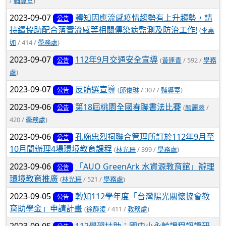
/
輔導室
)
2023-09-07
轉知因應流感疫情趨勢有上升趨勢，請
公告
持續協助配合落實流感等相關傳染病監測及防治工作!
(
李惠
如
/ 414 /
學務處
)
2023-09-07
112年9月交通安全宣導
(
黃連青
/ 592 /
學務
公告
處
)
2023-09-07
反賄選宣導
(
邱俊琳
/ 307 /
輔導室
)
公告
2023-09-06
第18屆桃園全國春聯書法比賽
(
顏麗蓉
/
公告
420 /
學務處
)
2023-09-06
孔廟忠烈祠聯合管理所訂於112年9月至
公告
10月間辦理4場環境教育課程
(
林光珊
/ 399 /
學務處
)
2023-09-06
「AUO GreenArk 水資源教育館」辦理
公告
環境教育推廣
(
林光珊
/ 521 /
學務處
)
2023-09-05
轉知112學年度「台灣陽光關懷協會教
公告
育助學金」申請計畫
(
徐靜淩
/ 411 /
教務處
)