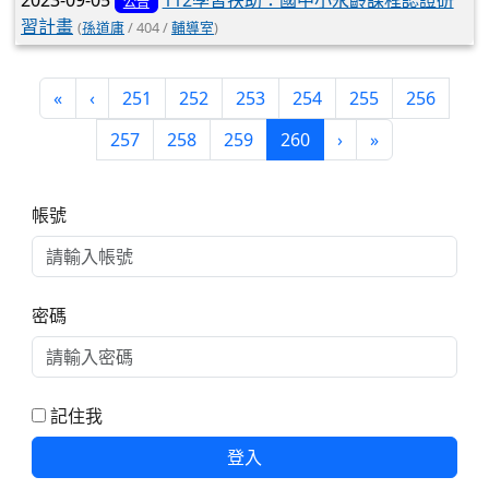
2023-09-05
112學習扶助：國中小永齡課程認證研
公告
習計畫
(
孫道庸
/ 404 /
輔導室
)
第一頁
上一頁
«
‹
251
252
253
254
255
256
(目前頁次)
下一頁
最後頁
257
258
259
260
›
»
右邊區域內容
帳號
密碼
記住我
登入