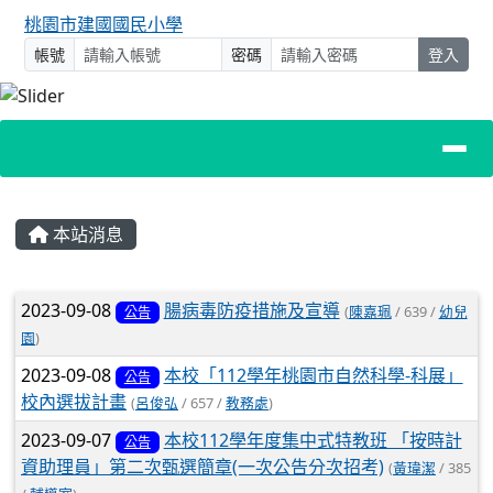
桃園市建國國民小學
帳號
密碼
登入
主內容區域
本站消息
文章列表
2023-09-08
腸病毒防疫措施及宣導
(
陳嘉珮
/ 639 /
幼兒
公告
園
)
2023-09-08
本校「112學年桃園市自然科學-科展」
公告
校內選拔計畫
(
呂俊弘
/ 657 /
教務處
)
2023-09-07
本校112學年度集中式特教班 「按時計
公告
資助理員」第二次甄選簡章(一次公告分次招考)
(
黃瑋潔
/ 385