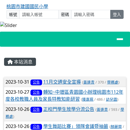
桃園市建國國民小學
帳號
密碼
登入
主內容區域
本站消息
文章列表
2023-10-31
11月交通安全宣導
(
黃連青
/ 370 /
學務處
)
公告
2023-10-27
轉知~中壢區青園國小辦理桃園市112年
公告
度各校教職人員及家長特教知能研習
(
陳嘉珮
/ 486 /
幼兒園
)
2023-10-26
正校門學生放學分流公告
(
黃連青
/ 593 /
學
公告
務處
)
2023-10-26
學生舞蹈比賽」領隊會議暨抽籤
(
顏麗蓉
/
公告