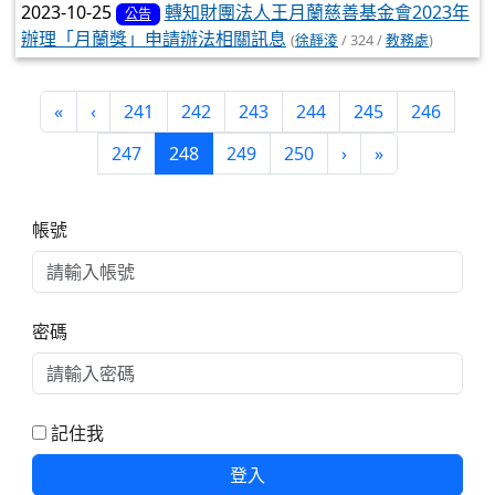
2023-10-25
轉知財團法人王月蘭慈善基金會2023年
公告
辦理「月蘭獎」申請辦法相關訊息
(
徐靜淩
/ 324 /
教務處
)
第一頁
上一頁
«
‹
241
242
243
244
245
246
(目前頁次)
下一頁
最後頁
247
248
249
250
›
»
右邊區域內容
帳號
密碼
記住我
登入