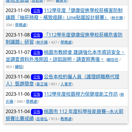
度招生簡章
(
吳若瑜
/ 365 /
輔導室
)
2023-11-09
112學年度「健康促進學校菸檳害防制
公告
議題『抽菸肺廢、檳致癌歸』Line貼圖設計競賽」
(
林光珊
/
334 /
學務處
)
2023-11-08
「112學年度健康促進學校菸檳危害防
公告
制議題」研習
(
林光珊
/ 427 /
學務處
)
2023-11-07
桃園市教師會 建請強化本市資訊安全，
公告
並調查資料外洩原因。詳如說明，請查照惠復。
(
賴信任
/
363 /
轉知
)
2023-11-06
公告本校約僱人員（護理師職務代理
公告
人）甄選簡章
(
黃芷儀
/ 851 /
人事室
)
2023-11-06
112學年度校園視力保健增能工作坊
(
林
公告
光珊
/ 340 /
學務處
)
2023-11-04
桃園市 112 年度科學技能競賽─水火箭
公告
競賽比賽成績
(
呂俊弘
/ 913 /
教務處
)