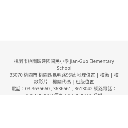
桃園市桃園區建國國民小學 Jian-Guo Elementary
School
33070 桃園市 桃園區昆明路95號
地理位置
|
校徽
|
校
歌影片
|
機關代碼
|
班級位置
電話：03-3636660 , 3636661 , 3613042 網路電話：
0708-902850 傳真：03-3630105
分機
No.95, Kunming Rd., Taoyuan City, Taoyuan County
33070, Taiwan (R.O.C.)