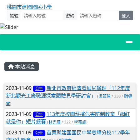
桃園市建國國民小學
帳號
密碼
登入
主內容區域
本站消息
文章列表
2023-11-09
新北市政府經濟發展局辦理「112年度
公告
新北觀光工廠職涯探索體驗見學研討會」
(
吳若瑜
/ 338 /
輔導
室
)
2023-11-09
113年度校園菸檳危害防制教育「網紅
公告
就是你」短片競賽
(
林光珊
/ 322 /
學務處
)
2023-11-09
苗栗縣建國國民中學慈輝分校112學年
公告