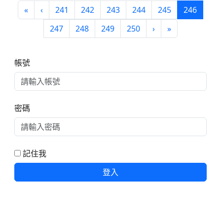
第一頁
上一頁
(目前頁
«
‹
241
242
243
244
245
246
下一頁
最後頁
247
248
249
250
›
»
右邊區域內容
帳號
密碼
記住我
登入