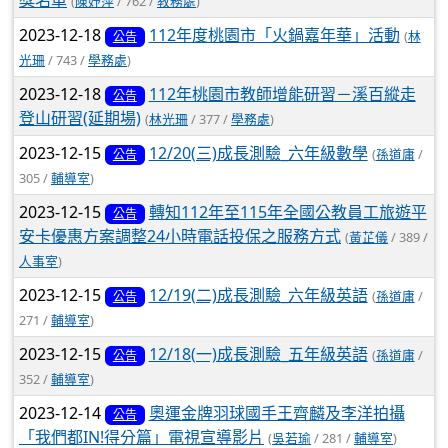
獎名單
(
陳妤萍
/ 762 /
教務處
)
2023-12-18
112年度桃園市「火鍋嘉年華」活動
(
林
公告
光珊
/ 743 /
學務處
)
2023-12-18
112年桃園市教師增能研習－溪百縱走
公告
登山研習(延期場)
(
林光珊
/ 377 /
學務處
)
2023-12-15
12/20(三)成長測驗_六年級數學
(
孫道庸
/
公告
305 /
輔導室
)
2023-12-15
轉知112年至115年全國公教員工旅遊平
公告
安卡優惠方案調整24小時電話投保之服務方式
(
黃芷儀
/ 389 /
人事室
)
2023-12-15
12/19(二)成長測驗_六年級英語
(
孫道庸
/
公告
271 /
輔導室
)
2023-12-15
12/18(一)成長測驗_五年級英語
(
孫道庸
/
公告
352 /
輔導室
)
2023-12-14
奧運金牌羽球國手王齊麟及李洋拍攝
公告
「我們都IN!得分篇」電視宣導影片
(
吳若瑜
/ 281 /
輔導室
)