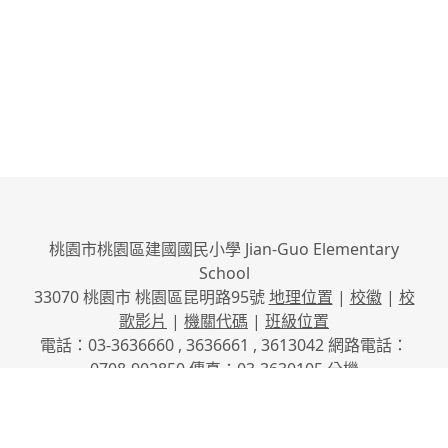
桃園市桃園區建國國民小學 Jian-Guo Elementary
School
33070 桃園市 桃園區昆明路95號
地理位置
|
校徽
|
校
歌影片
|
機關代碼
|
班級位置
電話：03-3636660 , 3636661 , 3613042 網路電話：
0708-902850 傳真：03-3630105
分機
No.95, Kunming Rd., Taoyuan City, Taoyuan County
33070, Taiwan (R.O.C.)