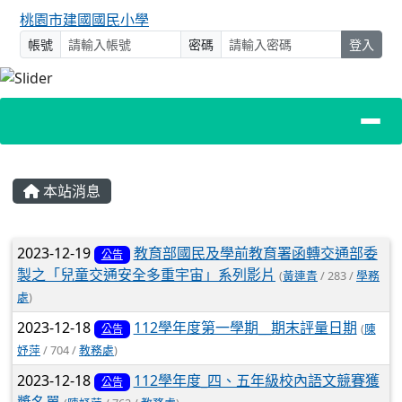
桃園市建國國民小學
帳號
密碼
登入
主內容區域
本站消息
文章列表
2023-12-19
教育部國民及學前教育署函轉交通部委
公告
製之「兒童交通安全多重宇宙」系列影片
(
黃連青
/ 283 /
學務
處
)
2023-12-18
112學年度第一學期__期末評量日期
(
陳
公告
妤萍
/ 704 /
教務處
)
2023-12-18
112學年度_四、五年級校內語文競賽獲
公告