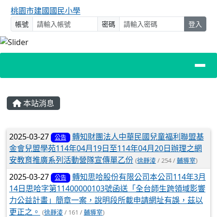
桃園市建國國民小學
帳號
密碼
登入
主內容區域
本站消息
文章列表
2025-03-27
轉知財團法人中華民國兒童福利聯盟基
公告
金會兒盟學苑114年04月19日至114年04月20日辦理之網
安教育推廣系列活動營隊宣傳單乙份
(
徐靜淩
/ 254 /
輔導室
)
2025-03-27
轉知思哈股份有限公司本公司114年3月
公告
14日思哈字第11400000103號函送「全台師生跨領域影響
力公益計畫」簡章一案，說明段所載申請網址有誤，茲以
更正之。
(
徐靜淩
/ 161 /
輔導室
)