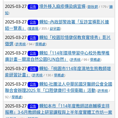
2025-03-27
境外移入麻疹傳染病宣導
(
劉秋碧
/ 179 /
轉
公告
知
)
2025-03-27
轉知~內政部警政署「反詐宣導影片連
公告
結一覽表」
(
陳嘉珮
/ 355 /
幼兒園
)
2025-03-27
轉知「校園珍惜健保教育實境秀」影片
公告
徵選
(
許秀桃
/ 94 /
學務處
)
2025-03-27
轉知「114年環境學習中心校外教學推
公告
廣計畫－關渡自然公園FUN自然」
(
許秀桃
/ 99 /
學務處
)
2025-03-27
轉知-「桃園市114年度濕地生態教師增
公告
能研習計畫」
(
許秀桃
/ 130 /
學務處
)
2025-03-27
轉知-社團法人中華民國牙醫師公會全國
公告
聯合會辦理2025 年「口腔健康打卡保衛戰」活動
(
許秀桃
/
92 /
學務處
)
2025-03-27
轉知本市「114年度教師諮商輔導支持
公告
服務」3-6月教師線上研習課程與上半年度實體工作坊一案