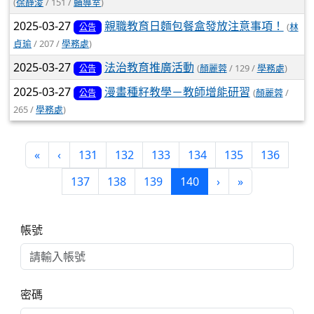
(
徐靜淩
/ 151 /
輔導室
)
2025-03-27
親職教育日麵包餐盒發放注意事項！
(
林
公告
貞瑜
/ 207 /
學務處
)
2025-03-27
法治教育推廣活動
(
顏麗蓉
/ 129 /
學務處
)
公告
2025-03-27
漫畫種籽教學－教師增能研習
(
顏麗蓉
/
公告
265 /
學務處
)
第一頁
上一頁
«
‹
131
132
133
134
135
136
(目前頁次)
下一頁
最後頁
137
138
139
140
›
»
右邊區域內容
帳號
密碼