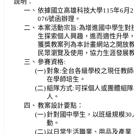
說明：
一、
依據國立高雄科技大學115年6月23
076號函辦理。
二、
本案活動宗旨:為增進國中學生對
生探索個人興趣，進而適性升學
獲獎教案列為本計畫網站之開放
民眾瀏覽及使用，協力生涯發展
三、
參賽資格:
(一)
對象:全台各級學校之現任教師
在學師培生。
(二)
組隊方式:可採個人或團體組隊
人。
四、
教案設計要點：
(一)
針對國中學生，以班級規模30
動。
(二)
以日常生活職業、用品及產業