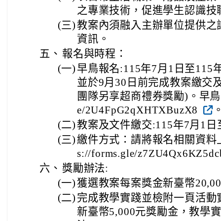
之專業技術，促進學生認識技
(三)
教案內須融入主辦單位提供之
資訊。
五、
報名與時程：
(一)
早鳥報名:115年7月1日至11
並於9月30日前完成教案繳交
團隊另享超商禮券獎勵)。早鳥報名網址:
e/2U4FpG2qXHTXBuzX8
(二)
教案及文件繳交:115年7月1日
(三)
繳件方式：請將報名相關資料上傳
s://forms.gle/z7ZU4Qx6KZ5d
六、
獎勵辦法:
(一)
獲選教案每案獎金新臺幣20,0
(二)
完成教學實踐並檢附一頁活動
新臺幣5,000元獎勵金，教