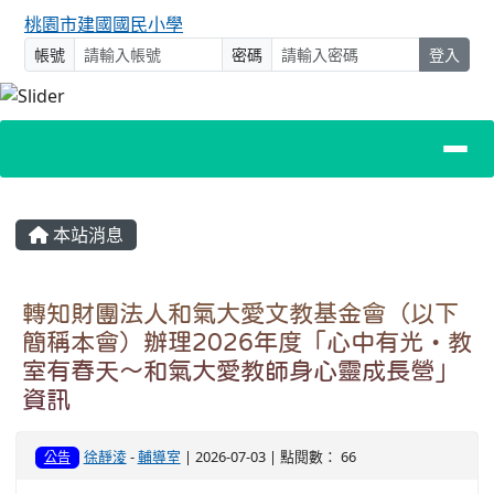
桃園市建國國民小學
帳號
密碼
登入
主內容區域
本站消息
轉知財團法人和氣大愛文教基金會（以下
簡稱本會）辦理2026年度「心中有光・教
室有春天～和氣大愛教師身心靈成長營」
資訊
徐靜淩
-
輔導室
| 2026-07-03 | 點閱數： 66
公告