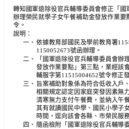
轉知國軍退除役官兵輔導委員會修正「國
辦理榮民就學子女午餐補助金發放作業要
令。
說明：
一、
依據教育部國民及學前教育署115
1150052673號函辦理。
二、
「國軍退除役官兵輔導委員會辦
發放作業要點」第三點，業經該會以
輔服字第11515004652號令修正
三、
旨案補助對象係為符合低收入戶
相關規定認定因家庭突發因素無
清寒無力支付午餐費，並納入午
其有就讀國民中學、國民小學子
時間，逕向該會各縣、市榮民服
四、
隨函檢附「國軍退除役官兵輔導