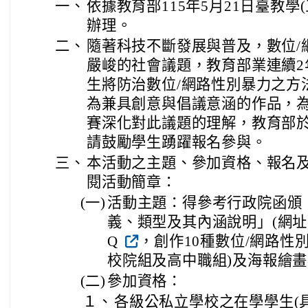
一、
依據教育部115年5月21日臺教學(三
辦理。
二、
隨著科技不斷發展與普及，數位/
嚴峻的社會議題，教育部業連續2
生將防治數位/網路性別暴力之方
為兼具創意與倡議意涵的作品，
賽深化對此議題的理解，教育部
請鼓勵學生踴躍報名參與。
三、
本活動之主題、參加資格、報名
閱活動簡章：
(一)
活動主題：得參考行政院函頒
義、類型及其內涵說明」(網址：https
Q
，創作10種數位/網路性
校院組及高中職組)及海報繪畫
(二)
參加資格：
１、
各級公私立學校之在學學生(