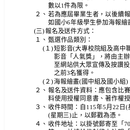
數以1件為限。
２、
若為應屆畢業生者，以後續報
如國小6年級學生參加海報繪
(三)
報名及送件方式：
１、
甄選作品類別：
(１)
短影音(大專校院組及高中
影音「人氣獎」，將由主辦
至網站供大眾宣傳及按讚投
之前3名獲得。
(２)
海報繪畫(國中組及國小組)
２、
報名及送件資料：應包含比
料使用授權同意書、著作權
３、
收件時間：自115年5月22日(
(星期三)止，以郵戳為憑。
４、
收件地址：以掛號郵寄至「70