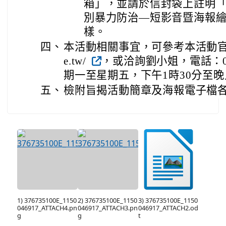
箱」，並請於信封袋上註明「教
別暴力防治—短影音暨海報
樣。
四、
本活動相關事宜，可參考本活動官網(http
e.tw/
，或洽詢劉小姐，電話：06-
期一至星期五，下午1時30分至晚
五、
檢附旨揭活動簡章及海報電子檔各
1) 376735100E_1150
2) 376735100E_1150
3) 376735100E_1150
046917_ATTACH4.pn
046917_ATTACH3.pn
046917_ATTACH2.od
g
g
t