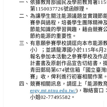
一、
依據教育部國民及學前教育署115
第1150037726號函辦理。
二、
為讓學生關注能源議題並實踐節
賽參與過程，培養學生團隊精神
節能知識的學習興趣，藉由競賽
節約能源的重要性。
三、
有意願參賽學校請逕向本市能源
小）；並請龍潭國小於115年6月
報名參加本活動之參賽學校及作
計畫書及原創作品宣告切結書，掛號
青田郵局第674號信箱「國立臺
賽」收，俾利進行初審相關作業
四、
競賽相關訊息，請逕上「能源教
ergy.mt.ntnu.edu.tw/
)，聯絡窗口：丁
小姐02-77495582。