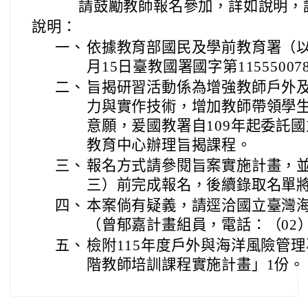
請鼓勵教師報名參加，詳如說明，
說明：
一、
依據教育部國民及學前教育署（以
月15日臺教國署國字第1155500
二、
旨揭研習活動係為增強教師戶外
力與實作技術，增加教師帶領學
意願，爰國教署自109年起委託
教育中心辦理旨揭課程。
三、
報名方式請參閱旨案實施計畫，並於
三）前完成報名，後續錄取名單
四、
本案倘有疑義，請逕洽國立臺灣
（曾郁嘉計畫組員，電話：（02）24
五、
檢附115年度戶外與海洋風險管
階教師培訓課程實施計畫」1份。