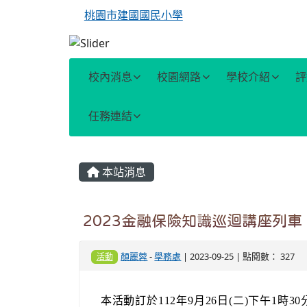
桃園市建國國民小學
校內消息
校園網路
學校介紹
評
任務連結
主內容區域
本站消息
2023金融保險知識巡迴講座列車
顏麗蓉
-
學務處
| 2023-09-25 | 點閱數： 327
活動
本活動訂於112年9月26日(二)下午1