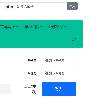
密碼
登入
宣導專區
學校相關
公務網站
重新取得佈景設定
右邊區域內容
帳號
密碼
記住
登入
我