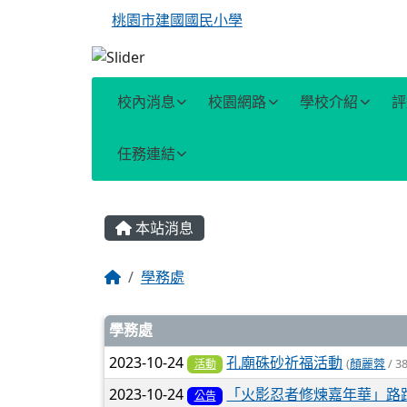
桃園市建國國民小學
校內消息
校園網路
學校介紹
評
任務連結
主內容區域
本站消息
回首頁
學務處
文章列表
學務處
2023-10-24
孔廟硃砂祈福活動
(
顏麗蓉
/ 3
活動
2023-10-24
「火影忍者修煉嘉年華」路
公告