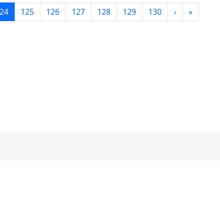
(目前頁次)
下一頁
最後頁
24
125
126
127
128
129
130
›
»
桃園市桃園區建國國民小學 Jian-Guo Elementary School
 桃園市 桃園區昆明路95號
地理位置
|
校徽
|
校歌影片
|
機關代碼
6660 , 3636661 , 3613042 網路電話：0708-902850 傳真：03-
 Kunming Rd., Taoyuan City, Taoyuan County 33070, Taiwan (