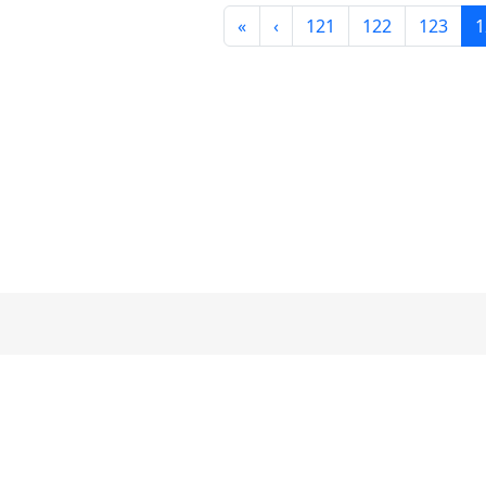
第一頁
上一頁
«
‹
121
122
123
1
33070
電話：03-363
No.95,