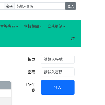
密碼
登入
宣導專區
學校相關
公務網站
重新取得佈景設定
右邊區域內容
帳號
密碼
記住
登入
我