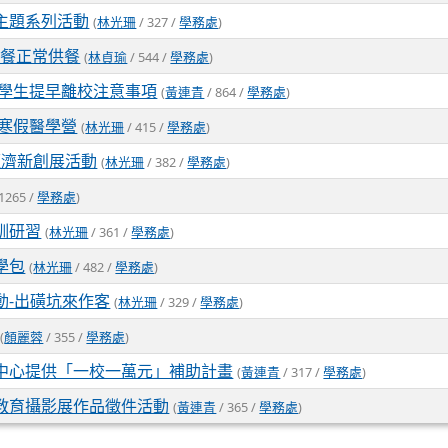
主題系列活動
(
林光珊
/ 327 /
學務處
)
午餐正常供餐
(
林貞瑜
/ 544 /
學務處
)
間及學生提早離校注意事項
(
黃連青
/ 864 /
學務處
)
年寒假醫學營
(
林光珊
/ 415 /
學務處
)
經濟新創展活動
(
林光珊
/ 382 /
學務處
)
1265 /
學務處
)
訓研習
(
林光珊
/ 361 /
學務處
)
學包
(
林光珊
/ 482 /
學務處
)
動-出磺坑來作客
(
林光珊
/ 329 /
學務處
)
(
顏麗蓉
/ 355 /
學務處
)
中心提供「一校一萬元」補助計畫
(
黃連青
/ 317 /
學務處
)
教育攝影展作品徵件活動
(
黃連青
/ 365 /
學務處
)