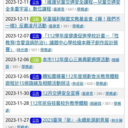
2023-12-11
「維護兒童交通安全課程—兒童交通安
公告
全多重宇宙」數位課程
(
黃連青
/ 647 /
學務處
)
2023-12-11
兒童福利聯盟文教基金會《襪！我們不
活動
一樣》反霸凌月活動
(
黃連青
/ 381 /
學務處
)
2023-12-07
「112學年度健康促進學校計畫－『性
公告
教育(含愛滋病防治)』議題中心學校繪本親子創作設計競
賽」
(
林光珊
/ 507 /
學務處
)
2023-12-06
本市112年度心三美典範遴選活動
(
顏麗
活動
蓉
/ 385 /
學務處
)
2023-12-05
轉知農糧署112年度規劃食米教育體驗
公告
遊程計15條路線及相關活動辦法
(
林貞瑜
/ 428 /
學務處
)
2023-11-30
12月交通安全宣導
(
黃連青
/ 286 /
學務處
)
公告
2023-11-28
112年民俗技藝校外教學體驗
(
顏麗蓉
/ 387 /
學務
處
)
2023-11-27
2023臺灣『能』-永續能源創意展
(
林光珊
公告
/ 340 /
學務處
)