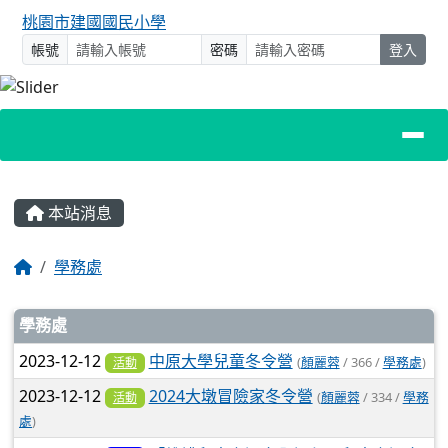
桃園市建國國民小學
帳號
密碼
登入
主內容區域
本站消息
回首頁
學務處
文章列表
學務處
2023-12-12
中原大學兒童冬令營
(
顏麗蓉
/ 366 /
學務處
)
活動
2023-12-12
2024大墩冒險家冬令營
(
顏麗蓉
/ 334 /
學務
活動
處
)