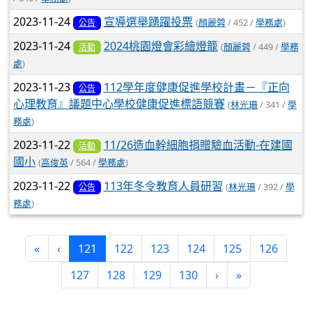
2023-11-24
宣導選舉踴躍投票
(
顏麗蓉
/ 452 /
學務處
)
公告
2023-11-24
2024桃園燈會彩繪燈籠
(
顏麗蓉
/ 449 /
學務
活動
處
)
2023-11-23
112學年度健康促進學校計畫－『正向
公告
心理教育』議題中心學校健康促進標語競賽
(
林光珊
/ 341 /
學
務處
)
2023-11-22
11/26造血幹細胞捐贈驗血活動-在建國
活動
國小
(
高俊英
/ 564 /
學務處
)
2023-11-22
113年冬令教育人員研習
(
林光珊
/ 392 /
學
公告
務處
)
第一頁
上一頁
(目前頁次)
«
‹
121
122
123
124
125
126
下一頁
最後頁
127
128
129
130
›
»
右邊區域內容