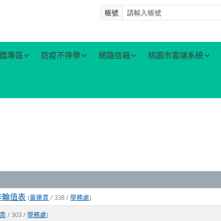
帳號
鑑專區
防疫不停學
網路信箱
桃園市雲端系統
作輪值表
(
黃連青
/ 338 /
學務處
)
青
/ 303 /
學務處
)