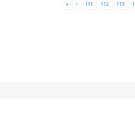
第一頁
上一頁
«
‹
111
112
113
1
33070
電話：03-363
No.95,