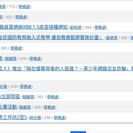
麗蓉
/ 712 /
學務處
)
蓉
/ 352 /
學務處
)
午教職員莫德納XBB.1.5疫苗接種通知
(
劉秋碧
/ 494 /
學務處
)
全民國防教育融入式教學 優良教案甄選實施計畫」
(
黃連青
/ 286 /
 365 /
學務處
)
法
(
顏麗蓉
/ 419 /
學務處
)
言人》推出「躲在螢幕背後的人是誰？－青少年網路交友詐騙」
光珊
/ 319 /
學務處
)
訪北部院區
(
顏麗蓉
/ 361 /
學務處
)
比賽活動
(
顏麗蓉
/ 383 /
學務處
)
工作坊2至5
(
林光珊
/ 298 /
學務處
)