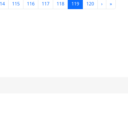
(目前頁次)
下一頁
最後頁
14
115
116
117
118
119
120
›
»
桃園市桃園區建國國民小學 Jian-Guo Elementary School
 桃園市 桃園區昆明路95號
地理位置
|
校徽
|
校歌影片
|
機關代碼
6660 , 3636661 , 3613042 網路電話：0708-902850 傳真：03-
 Kunming Rd., Taoyuan City, Taoyuan County 33070, Taiwan (