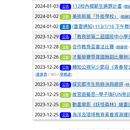
2024-01-03
112校內模範生遴選計畫
(
顏
公告
2024-01-02
美術新展「外掛學校」
(
顏麗
活動
2024-01-02
(重要通知) 113/1/16 下
重要
2023-12-29
「教育部第二屆國民中小學
公告
2023-12-28
合作教育盃書法比賽
(
顏麗蓉
/
活動
2023-12-26
才藝競賽暨異國舞蹈比賽辦
活動
2023-12-26
轉知公視兒少節目《青春發
公告
(
黃連青
/ 403 /
學務處
)
2023-12-26
探究都巿生態綠洲與廊道
(
林
公告
2023-12-25
故宮遊藝思─學子嗨FUN參
活動
2023-12-25
動畫電影《妖怪森林》繪畫
活動
2023-12-25
海洋及環境教育素養資源運用
公告