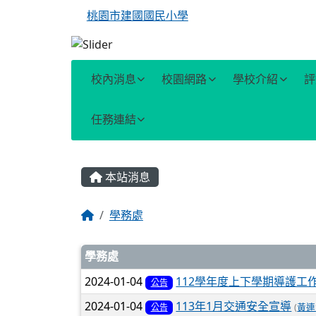
桃園市建國國民小學
校內消息
校園網路
學校介紹
評
任務連結
主內容區域
本站消息
回首頁
學務處
文章列表
學務處
2024-01-04
112學年度上下學期導護工
公告
2024-01-04
113年1月交通安全宣導
(
黃連
公告