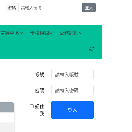
密碼
登入
宣導專區
學校相關
公務網站
重新取得佈景設定
右邊區域內容
帳號
密碼
記住
登入
我