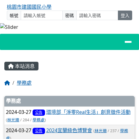
桃園市建國國民小學
帳號
密碼
登入
主內容區域
本站消息
回首頁
學務處
文章列表
學務處
2024-03-27
環境部「淨零Real生活」創意徵件活動
公告
(
林光珊
/ 284 /
學務處
)
2024-03-27
2024宜蘭綠色博覽會
(
林光珊
/ 237 /
學務
公告
處
)