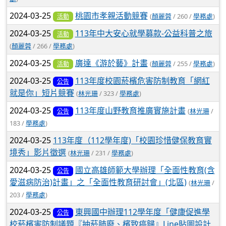
2024-03-25
桃園市孝親活動競賽
(
顏麗蓉
/ 260 /
學務處
)
活動
2024-03-25
113年中大安心就學募款-公益科普之旅
活動
(
顏麗蓉
/ 266 /
學務處
)
2024-03-25
廣達《游於藝》計畫
(
顏麗蓉
/ 255 /
學務處
)
活動
2024-03-25
113年度校園菸檳危害防制教育「網紅
公告
就是你」短片競賽
(
林光珊
/ 323 /
學務處
)
2024-03-25
113年度山野教育推廣實施計畫
(
林光珊
/
公告
183 /
學務處
)
2024-03-25
113年度（112學年度)「校園珍惜健保教育實
境秀」影片徵選
(
林光珊
/ 231 /
學務處
)
2024-03-25
國立高雄師範大學辦理「全面性教育(含
公告
愛滋病防治)計畫」之「全面性教育研討會」(北區)
(
林光珊
/
203 /
學務處
)
2024-03-25
東興國中辦理112學年度「健康促進學
公告
校菸檳害防制議題『抽菸肺廢、檳致癌歸』Line貼圖設計