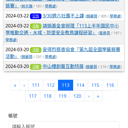
競賽」
(
林光珊
/ 181 /
學務處
)
2024-03-22
3/30週六社團不上課
(
顏麗蓉
/ 305 /
學務處
)
公告
2024-03-22
靖娟基金會辦理「113上半年國民中小
活動
學推動交通、水域、防墜安全教育課程研習」
(
黃連青
/ 197 /
學務處
)
2024-03-20
安得烈慈善協會「第九屆全國學藝競賽
活動
活動」
(
顏麗蓉
/ 231 /
學務處
)
2024-03-20
中山樓創藝互動特展
(
顏麗蓉
/ 216 /
學務處
)
活動
第一頁
上一頁
(目前頁次)
«
‹
111
112
113
114
115
116
下一頁
最後頁
117
118
119
120
›
»
右邊區域內容
帳號