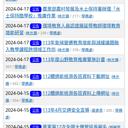
2024-04-17
農業部農村發展及水土保持署辦理「水
公告
土保持酷學校」推廣作業
(
林光珊
/ 217 /
學務處
)
2024-04-17
環境教育人員認證展延暨教師環境教育
公告
增能研習
(
林光珊
/ 239 /
學務處
)
2024-04-17
113年氣候變遷教育增能與減緩議題融
公告
入教學課程跨領域工作坊
(
林光珊
/ 378 /
學務處
)
2024-04-17
113年度山野教育推廣實施計畫
(
林光珊
/
公告
207 /
學務處
)
2024-04-15
112體適能檢測各班資料下載網址
(
林光
公告
珊
/ 432 /
學務處
)
2024-04-15
112體適能檢測各班資料上傳網址
(
林光
公告
珊
/ 354 /
學務處
)
2024-04-15
113年4月交通安全宣導
(
黃連青
/ 205 /
學務
公告
處
)
2024-04-15
童軍第12次全國大露營延長報名
(
顏麗蓉
公告