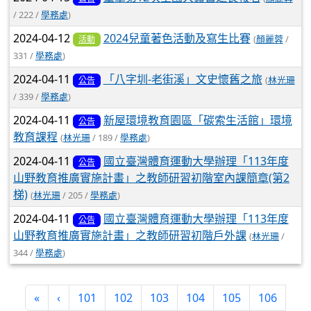
/ 222 /
學務處
)
2024-04-12
2024兒童著色活動及寫生比賽
(
顏麗蓉
/
活動
331 /
學務處
)
2024-04-11
「八字圳-老街溪」文史懷舊之旅
(
林光珊
公告
/ 339 /
學務處
)
2024-04-11
新屋環境教育園區「碳索生活館」環境
公告
教育課程
(
林光珊
/ 189 /
學務處
)
2024-04-11
國立臺灣體育運動大學辦理「113年度
公告
山野教育推廣實施計畫」之教師研習初階室內課簡章(第2
梯)
(
林光珊
/ 205 /
學務處
)
2024-04-11
國立臺灣體育運動大學辦理「113年度
公告
山野教育推廣實施計畫」之教師研習初階戶外課
(
林光珊
/
344 /
學務處
)
第一頁
上一頁
«
‹
101
102
103
104
105
106