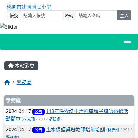
桃園市建國國民小學
帳號
密碼
登入
主內容區域
本站消息
回首頁
學務處
文章列表
學務處
2024-04-17
113年淨零綠生活推廣種子講師徵選活
公告
動簡章
(
林光珊
/ 260 /
學務處
)
2024-04-17
土水保護桌遊教師增能培訓
(
林光珊
/ 293 /
公告
學務處
)