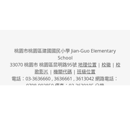
桃園市桃園區建國國民小學 Jian-Guo Elementary
School
33070 桃園市 桃園區昆明路95號
地理位置
|
校徽
|
校
歌影片
|
機關代碼
|
班級位置
電話：03-3636660 , 3636661 , 3613042 網路電話：
0708-902850 傳真：03-3630105
分機
No.95, Kunming Rd., Taoyuan City, Taoyuan County
33070, Taiwan (R.O.C.)